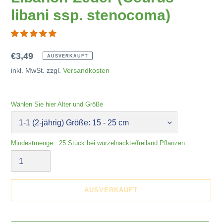
libani ssp. stenocoma)
Normaler
€3,49
AUSVERKAUFT
Preis
inkl. MwSt. zzgl.
Versandkosten
Wählen Sie hier Alter und Größe
Mindestmenge : 25 Stück bei wurzelnackte/freiland Pflanzen
AUSVERKAUFT
Produkt
wird