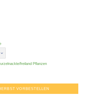
e
rzelnackte/freiland Pflanzen
HERBST VORBESTELLEN