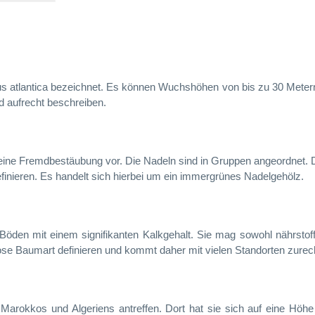
us atlantica bezeichnet. Es können Wuchshöhen von bis zu 30 Meter
d aufrecht beschreiben.
ch eine Fremdbestäubung vor. Die Nadeln sind in Gruppen angeordnet.
finieren. Es handelt sich hierbei um ein immergrünes Nadelgehölz.
Böden mit einem signifikanten Kalkgehalt. Sie mag sowohl nährstof
lose Baumart definieren und kommt daher mit vielen Standorten zurec
 Marokkos und Algeriens antreffen. Dort hat sie sich auf eine Höh