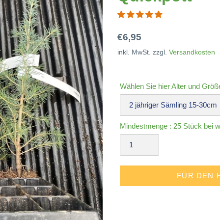
Normaler
€6,95
Preis
inkl. MwSt. zzgl.
Versandkosten
Wählen Sie hier Alter und Größ
Mindestmenge : 25 Stück bei wu
FÜR DEN 
Produkt
wird
zum