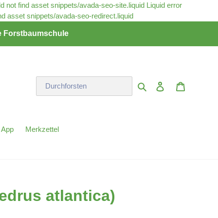
ld not find asset snippets/avada-seo-site.liquid
Liquid error
Direkt
ind asset snippets/avada-seo-redirect.liquid
zum
rte Forstbaumschule
Inhalt
Einloggen
Warenkor
Suchen
 App
Merkzettel
edrus atlantica)