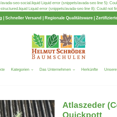
s/avada-seo-social.liquid Liquid error (snippets/avada-seo line 5): Cou
tructured.liquid Liquid error (snippets/avada-seo line 8): Could not f
| Schneller Versand | Regionale Qualitätsware | Zertifizie
kte
Kategorien
Das Unternehmen
Herkünfte
Unsere
Atlaszeder (C
Quickpott