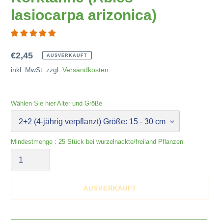
lasiocarpa arizonica)
Normaler
€2,45
AUSVERKAUFT
Preis
inkl. MwSt. zzgl.
Versandkosten
Wählen Sie hier Alter und Größe
Mindestmenge : 25 Stück bei wurzelnackte/freiland Pflanzen
AUSVERKAUFT
Produkt
wird