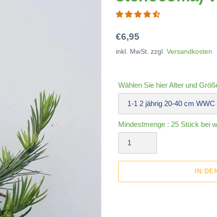
Normaler
€6,95
Preis
inkl. MwSt. zzgl.
Versandkosten
Wählen Sie hier Alter und Größ
Mindestmenge : 25 Stück bei wu
IN D
Produkt
wird
zum