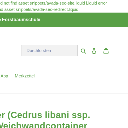
ld not find asset snippets/avada-seo-site.liquid
Liquid error
Direkt
ind asset snippets/avada-seo-redirect.liquid
zum
rte Forstbaumschule
Inhalt
Einloggen
Warenkor
Suchen
 App
Merkzettel
 (Cedrus libani ssp.
Weichwandcontainer