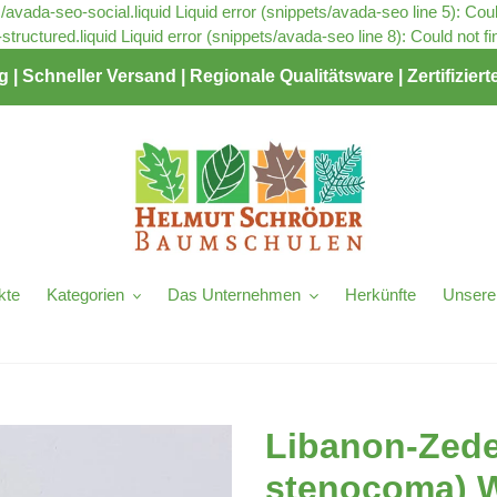
s/avada-seo-social.liquid Liquid error (snippets/avada-seo line 5): Cou
tructured.liquid Liquid error (snippets/avada-seo line 8): Could not f
| Schneller Versand | Regionale Qualitätsware | Zertifizie
kte
Kategorien
Das Unternehmen
Herkünfte
Unsere
Libanon-Zeder
stenocoma) 